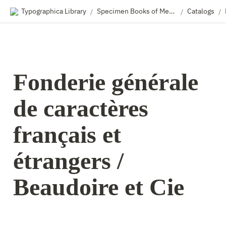
Typographica Library
Specimen Books of Metal & Wood Type
Catalogs
/
/
/
Fonderie générale 
de caractères 
français et 
étrangers / 
Beaudoire et Cie